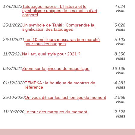
17/5/2022
Tatouages maoris : L'histoire et le
4 624
symbolisme uniques de ces motifs d'art
Visits
corporel
25/1/2022
Un symbole de Tahiti : Comprendre la
5 028
signification des tatouages
Visits
26/11/2021
Les 10 meilleurs mascaras bon marché
5 103
pour tous les budgets
Visits
11/7/2021
Nail art, quel style pour 2021 ?
8 356
Visits
08/2/2021
Zoom sur le pinceau de maquillage
16 185
Visits
01/12/2020
TEMPKA : la boutique de montres de
4 281
référence
Visits
25/10/2020
On vous dit sur les fashion tips du moment
2 968
Visits
11/10/2020
Le tour des marques du moment
2 328
Visits