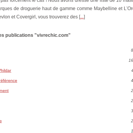
t pas forcément le cas ! Nous avons dressé une liste de 10 ma
marques de droguerie haut de gamme comme Maybelline et L'Or
on et Covergirl, vous trouverez des [
...
]
es publications "vivrechic.com"
8
16
Phildar
4
référence
4
oment
2
2
3
e
2
1