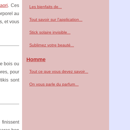
aori
. Ces
Les bienfaits de...
orporel au
Tout savoir sur l'application...
s, et vous
Stick solaire invisible...
Sublimez votre beauté...
Homme
de bois ou
Tout ce que vous devez savoir...
bres, pour
tikis sont
On vous parle du parfum...
finissent