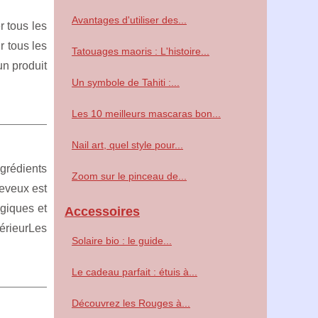
Avantages d'utiliser des...
 tous les
r tous les
Tatouages maoris : L'histoire...
n produit
Un symbole de Tahiti :...
Les 10 meilleurs mascaras bon...
Nail art, quel style pour...
ngrédients
Zoom sur le pinceau de...
heveux est
ogiques et
Accessoires
térieurLes
Solaire bio : le guide...
Le cadeau parfait : étuis à...
Découvrez les Rouges à...