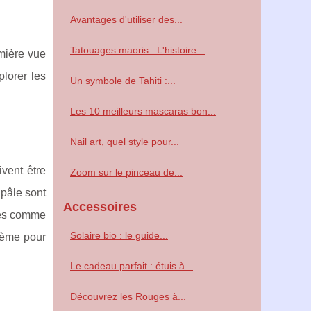
Avantages d'utiliser des...
Tatouages maoris : L'histoire...
emière vue
plorer les
Un symbole de Tahiti :...
Les 10 meilleurs mascaras bon...
Nail art, quel style pour...
ivent être
Zoom sur le pinceau de...
 pâle sont
Accessoires
ues comme
Solaire bio : le guide...
crème pour
Le cadeau parfait : étuis à...
Découvrez les Rouges à...