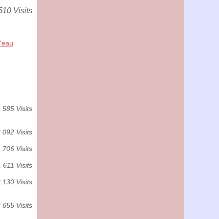
510 Visits
l'eau
585 Visits
 092 Visits
 706 Visits
 611 Visits
 130 Visits
 655 Visits