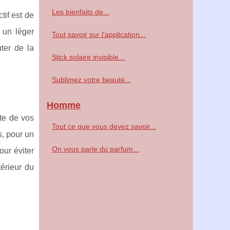
Les bienfaits de...
tif est de
 un léger
Tout savoir sur l'application...
ter de la
Stick solaire invisible...
Sublimez votre beauté...
Homme
nte de vos
Tout ce que vous devez savoir...
s, pour un
On vous parle du parfum...
ur éviter
térieur du