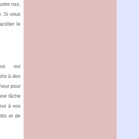
votre nez,
é. Si vous
ciliter le
ous sur
ushs à des
nheur pour
 une tâche
leur à vos
tils et de