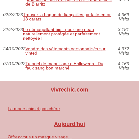
de Biarritz
02/3/2023
Trouver la bague de fiançailles parfaite en or
4 369
18 carats
Visits
22/2/2023
Le démaquillant bio : pour une peau
3 181
naturellement protégée et parfaitement
Visits
nettoyée !
24/10/2022
Vendre des vêtements personnalisés sur
4 932
vinted
Visits
07/10/2022
Tutoriel de maquillage d'Halloween : Du
4 163
faux sang bon marché
Visits
vivrechic.com
La mode chic et pas chère
Aujourd'hui
Offrez-vous un masque visage...