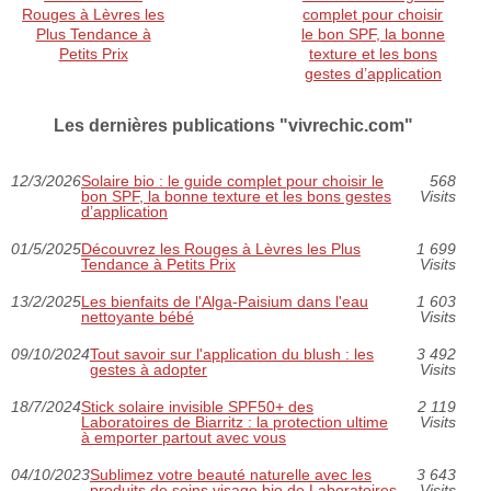
Rouges à Lèvres les
complet pour choisir
Plus Tendance à
le bon SPF, la bonne
Petits Prix
texture et les bons
gestes d’application
Les dernières publications "vivrechic.com"
12/3/2026
Solaire bio : le guide complet pour choisir le
568
bon SPF, la bonne texture et les bons gestes
Visits
d’application
01/5/2025
Découvrez les Rouges à Lèvres les Plus
1 699
Tendance à Petits Prix
Visits
13/2/2025
Les bienfaits de l'Alga-Paisium dans l'eau
1 603
nettoyante bébé
Visits
09/10/2024
Tout savoir sur l'application du blush : les
3 492
gestes à adopter
Visits
18/7/2024
Stick solaire invisible SPF50+ des
2 119
Laboratoires de Biarritz : la protection ultime
Visits
à emporter partout avec vous
04/10/2023
Sublimez votre beauté naturelle avec les
3 643
produits de soins visage bio de Laboratoires
Visits