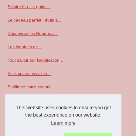
Solaire bio : le guide...
Le cadeau parfait : étuis à...
Découvrez les Rouges à...
Les bienfaits de...
Tout savoir sur l'application...
Stick solaire invisible...
Sublimez votre beauté...
Homme
This website uses cookies to ensure you get
Tout ce que vous devez savoir...
the best experience on our website.
Learn more
On vous parle du parfum...