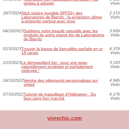
gestes à adopter
Visits
18/7/2024
Stick solaire invisible SPF50+ des
2 133
Laboratoires de Biarritz : la protection ultime
Visits
à emporter partout avec vous
04/10/2023
Sublimez votre beauté naturelle avec les
3 659
produits de soins visage bio de Laboratoires
Visits
de Biarritz
02/3/2023
Trouver la bague de fiançailles parfaite en or
4 379
18 carats
Visits
22/2/2023
Le démaquillant bio : pour une peau
3 193
naturellement protégée et parfaitement
Visits
nettoyée !
24/10/2022
Vendre des vêtements personnalisés sur
4 945
vinted
Visits
07/10/2022
Tutoriel de maquillage d'Halloween : Du
4 176
faux sang bon marché
Visits
vivrechic.com