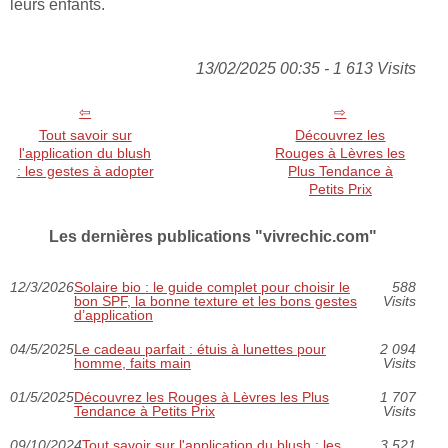
leurs enfants.
13/02/2025 00:35 - 1 613 Visits
Tout savoir sur
Découvrez les
l'application du blush
Rouges à Lèvres les
: les gestes à adopter
Plus Tendance à
Petits Prix
Les dernières publications "vivrechic.com"
12/3/2026
Solaire bio : le guide complet pour choisir le
588
bon SPF, la bonne texture et les bons gestes
Visits
d’application
04/5/2025
Le cadeau parfait : étuis à lunettes pour
2 094
homme, faits main
Visits
01/5/2025
Découvrez les Rouges à Lèvres les Plus
1 707
Tendance à Petits Prix
Visits
09/10/2024
Tout savoir sur l'application du blush : les
3 521