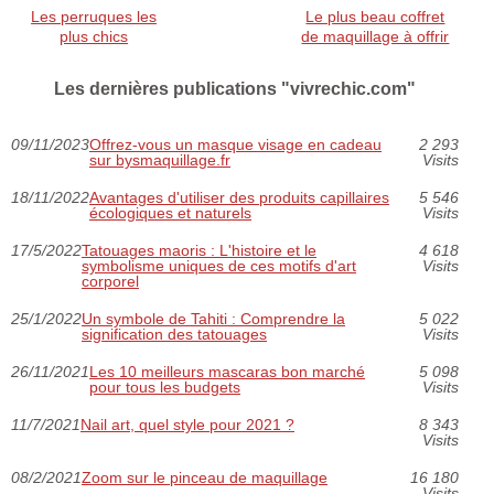
Les perruques les
Le plus beau coffret
plus chics
de maquillage à offrir
Les dernières publications "vivrechic.com"
09/11/2023
Offrez-vous un masque visage en cadeau
2 293
sur bysmaquillage.fr
Visits
18/11/2022
Avantages d'utiliser des produits capillaires
5 546
écologiques et naturels
Visits
17/5/2022
Tatouages maoris : L'histoire et le
4 618
symbolisme uniques de ces motifs d'art
Visits
corporel
25/1/2022
Un symbole de Tahiti : Comprendre la
5 022
signification des tatouages
Visits
26/11/2021
Les 10 meilleurs mascaras bon marché
5 098
pour tous les budgets
Visits
11/7/2021
Nail art, quel style pour 2021 ?
8 343
Visits
08/2/2021
Zoom sur le pinceau de maquillage
16 180
Visits