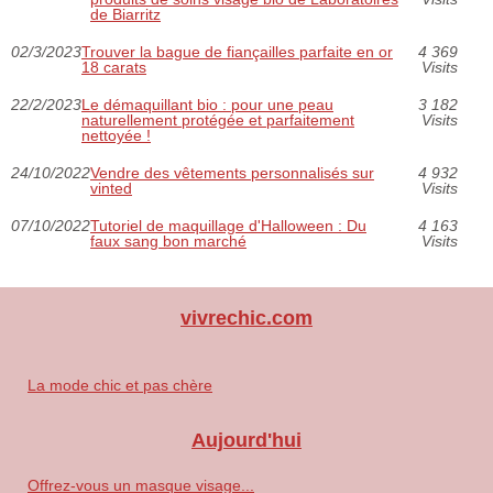
de Biarritz
02/3/2023
Trouver la bague de fiançailles parfaite en or
4 369
18 carats
Visits
22/2/2023
Le démaquillant bio : pour une peau
3 182
naturellement protégée et parfaitement
Visits
nettoyée !
24/10/2022
Vendre des vêtements personnalisés sur
4 932
vinted
Visits
07/10/2022
Tutoriel de maquillage d'Halloween : Du
4 163
faux sang bon marché
Visits
vivrechic.com
La mode chic et pas chère
Aujourd'hui
Offrez-vous un masque visage...