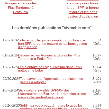
Rouges à Lèvres les
complet pour choisir
Plus Tendance à
le bon SPF, la bonne
Petits Prix
texture et les bons
gestes d’application
Les dernières publications "vivrechic.com"
12/3/2026
Solaire bio : le guide complet pour choisir le
571
bon SPF, la bonne texture et les bons gestes
Visits
d’application
01/5/2025
Découvrez les Rouges à Lèvres les Plus
1 699
Tendance à Petits Prix
Visits
13/2/2025
Les bienfaits de l'Alga-Paisium dans l'eau
1 604
nettoyante bébé
Visits
09/10/2024
Tout savoir sur l'application du blush : les
3 494
gestes à adopter
Visits
18/7/2024
Stick solaire invisible SPF50+ des
2 120
Laboratoires de Biarritz : la protection ultime
Visits
à emporter partout avec vous
04/10/2023
Sublimez votre beauté naturelle avec les
3 644
produits de soins visage bio de Laboratoires
Visits