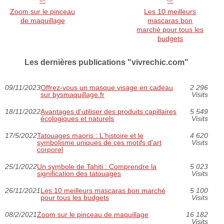
Zoom sur le pinceau
Les 10 meilleurs
de maquillage
mascaras bon
marché pour tous les
budgets
Les dernières publications "vivrechic.com"
09/11/2023
Offrez-vous un masque visage en cadeau
2 296
sur bysmaquillage.fr
Visits
18/11/2022
Avantages d'utiliser des produits capillaires
5 549
écologiques et naturels
Visits
17/5/2022
Tatouages maoris : L'histoire et le
4 620
symbolisme uniques de ces motifs d'art
Visits
corporel
25/1/2022
Un symbole de Tahiti : Comprendre la
5 023
signification des tatouages
Visits
26/11/2021
Les 10 meilleurs mascaras bon marché
5 100
pour tous les budgets
Visits
08/2/2021
Zoom sur le pinceau de maquillage
16 182
Visits