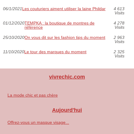
06/1/2021
Les couturiers aiment utiliser la laine Phildar
4 613
Visits
01/12/2020
TEMPKA : la boutique de montres de
4 278
référence
Visits
25/10/2020
On vous dit sur les fashion tips du moment
2 963
Visits
11/10/2020
Le tour des marques du moment
2 325
Visits
vivrechic.com
La mode chic et pas chère
Aujourd'hui
Offrez-vous un masque visage...