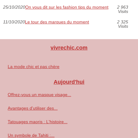
25/10/2020
On vous dit sur les fashion tips du moment
2 963
Visits
11/10/2020
Le tour des marques du moment
2 325
Visits
vivrechic.com
La mode chic et pas chère
Aujourd'hui
Offrez-vous un masque visage...
Avantages d'utiliser des...
Tatouages maoris : L'histoire...
Un symbole de Tahiti :...