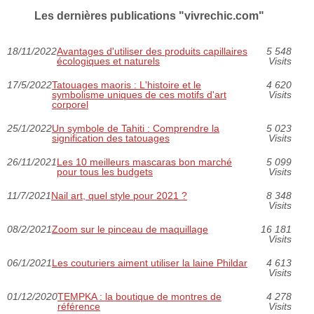
Les dernières publications "vivrechic.com"
18/11/2022
Avantages d'utiliser des produits capillaires
5 548
écologiques et naturels
Visits
17/5/2022
Tatouages maoris : L'histoire et le
4 620
symbolisme uniques de ces motifs d'art
Visits
corporel
25/1/2022
Un symbole de Tahiti : Comprendre la
5 023
signification des tatouages
Visits
26/11/2021
Les 10 meilleurs mascaras bon marché
5 099
pour tous les budgets
Visits
11/7/2021
Nail art, quel style pour 2021 ?
8 348
Visits
08/2/2021
Zoom sur le pinceau de maquillage
16 181
Visits
06/1/2021
Les couturiers aiment utiliser la laine Phildar
4 613
Visits
01/12/2020
TEMPKA : la boutique de montres de
4 278
référence
Visits