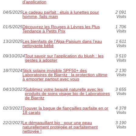
d’application
04/5/2025
Le cadeau parfait : étuis à lunettes pour
2 091
homme, faits main
Visits
01/5/2025
Découvrez les Rouges à Lèvres les Plus
1 706
Tendance à Petits Prix
Visits
13/2/2025
Les bienfaits de l'Alga-Paisium dans l'eau
1 611
nettoyante bébé
Visits
09/10/2024
Tout savoir sur l'application du blush : les
3 510
gestes à adopter
Visits
18/7/2024
Stick solaire invisible SPF50+ des
2 130
Laboratoires de Biarritz : la protection ultime
Visits
à emporter partout avec vous
04/10/2023
Sublimez votre beauté naturelle avec les
3 655
produits de soins visage bio de Laboratoires
Visits
de Biarritz
02/3/2023
Trouver la bague de fiançailles parfaite en or
4 378
18 carats
Visits
22/2/2023
Le démaquillant bio : pour une peau
3 190
naturellement protégée et parfaitement
Visits
nettoyée !