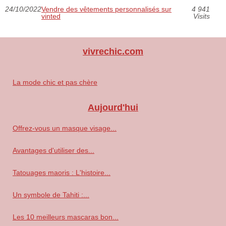
24/10/2022
Vendre des vêtements personnalisés sur
4 941
vinted
Visits
vivrechic.com
La mode chic et pas chère
Aujourd'hui
Offrez-vous un masque visage...
Avantages d'utiliser des...
Tatouages maoris : L'histoire...
Un symbole de Tahiti :...
Les 10 meilleurs mascaras bon...