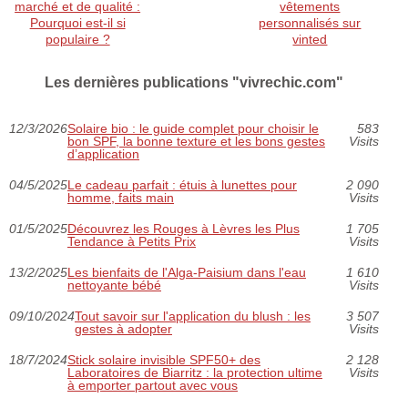
marché et de qualité :
vêtements
Pourquoi est-il si
personnalisés sur
populaire ?
vinted
Les dernières publications "vivrechic.com"
12/3/2026
Solaire bio : le guide complet pour choisir le
583
bon SPF, la bonne texture et les bons gestes
Visits
d’application
04/5/2025
Le cadeau parfait : étuis à lunettes pour
2 090
homme, faits main
Visits
01/5/2025
Découvrez les Rouges à Lèvres les Plus
1 705
Tendance à Petits Prix
Visits
13/2/2025
Les bienfaits de l'Alga-Paisium dans l'eau
1 610
nettoyante bébé
Visits
09/10/2024
Tout savoir sur l'application du blush : les
3 507
gestes à adopter
Visits
18/7/2024
Stick solaire invisible SPF50+ des
2 128
Laboratoires de Biarritz : la protection ultime
Visits
à emporter partout avec vous