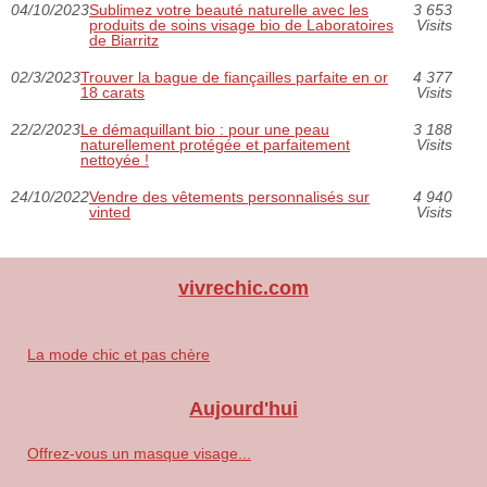
04/10/2023
Sublimez votre beauté naturelle avec les
3 653
produits de soins visage bio de Laboratoires
Visits
de Biarritz
02/3/2023
Trouver la bague de fiançailles parfaite en or
4 377
18 carats
Visits
22/2/2023
Le démaquillant bio : pour une peau
3 188
naturellement protégée et parfaitement
Visits
nettoyée !
24/10/2022
Vendre des vêtements personnalisés sur
4 940
vinted
Visits
vivrechic.com
La mode chic et pas chère
Aujourd'hui
Offrez-vous un masque visage...