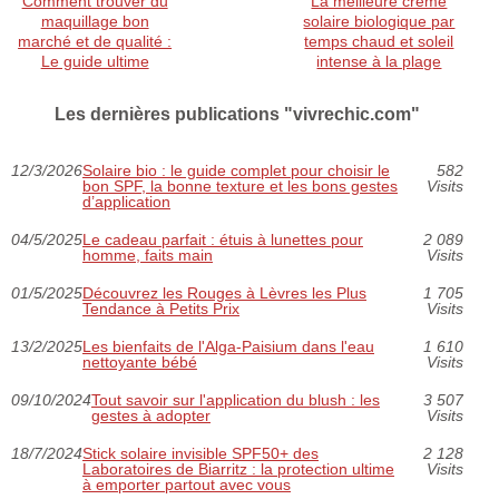
Comment trouver du
La meilleure crème
maquillage bon
solaire biologique par
marché et de qualité :
temps chaud et soleil
Le guide ultime
intense à la plage
Les dernières publications "vivrechic.com"
12/3/2026
Solaire bio : le guide complet pour choisir le
582
bon SPF, la bonne texture et les bons gestes
Visits
d’application
04/5/2025
Le cadeau parfait : étuis à lunettes pour
2 089
homme, faits main
Visits
01/5/2025
Découvrez les Rouges à Lèvres les Plus
1 705
Tendance à Petits Prix
Visits
13/2/2025
Les bienfaits de l'Alga-Paisium dans l'eau
1 610
nettoyante bébé
Visits
09/10/2024
Tout savoir sur l'application du blush : les
3 507
gestes à adopter
Visits
18/7/2024
Stick solaire invisible SPF50+ des
2 128
Laboratoires de Biarritz : la protection ultime
Visits
à emporter partout avec vous