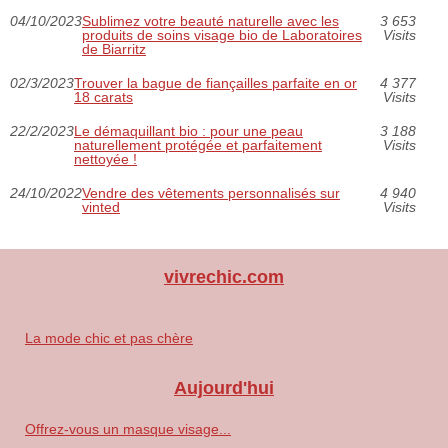
04/10/2023
Sublimez votre beauté naturelle avec les
3 653
produits de soins visage bio de Laboratoires
Visits
de Biarritz
02/3/2023
Trouver la bague de fiançailles parfaite en or
4 377
18 carats
Visits
22/2/2023
Le démaquillant bio : pour une peau
3 188
naturellement protégée et parfaitement
Visits
nettoyée !
24/10/2022
Vendre des vêtements personnalisés sur
4 940
vinted
Visits
vivrechic.com
La mode chic et pas chère
Aujourd'hui
Offrez-vous un masque visage...